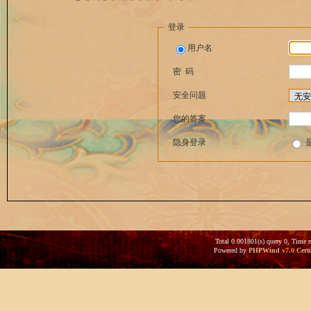
登录
用户名
密 码
安全问题
您的答案
隐身登录
Total 0.001801(s) query 0, Time 
Powered by
PHPWind
v7.0
Certi