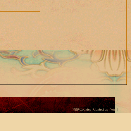
清除Cookies
|
Contact us
|
Wap
|
Top
|