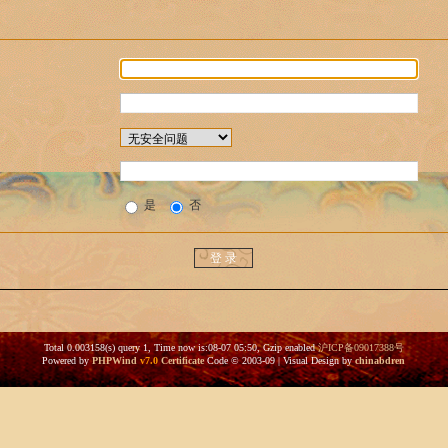
是
否
Total 0.003158(s) query 1, Time now is:08-07 05:50, Gzip enabled
沪ICP备09017388号
Powered by
PHPWind
v7.0
Certificate
Code © 2003-09 | Visual Design by
chinabdren