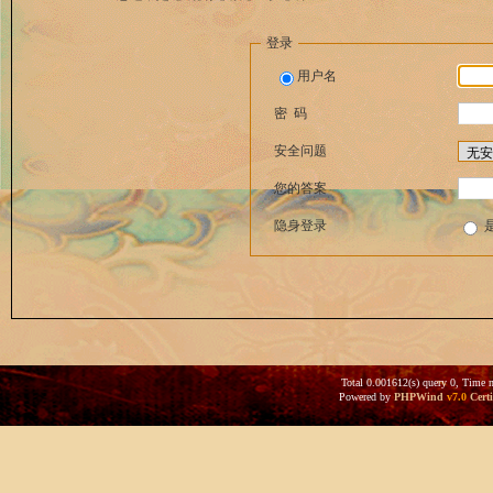
登录
用户名
密 码
安全问题
您的答案
隐身登录
Total 0.001612(s) query 0, Time 
Powered by
PHPWind
v7.0
Certi