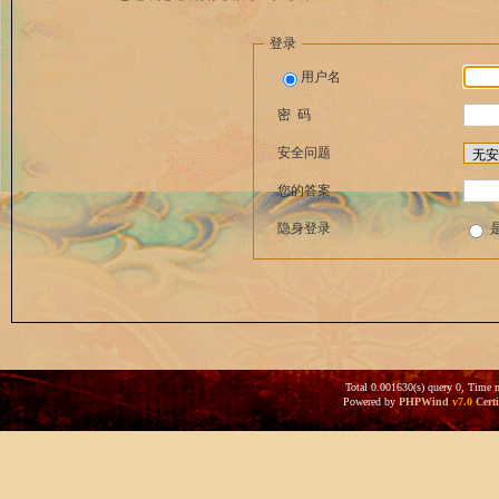
登录
用户名
密 码
安全问题
您的答案
隐身登录
Total 0.001630(s) query 0, Time 
Powered by
PHPWind
v7.0
Certi