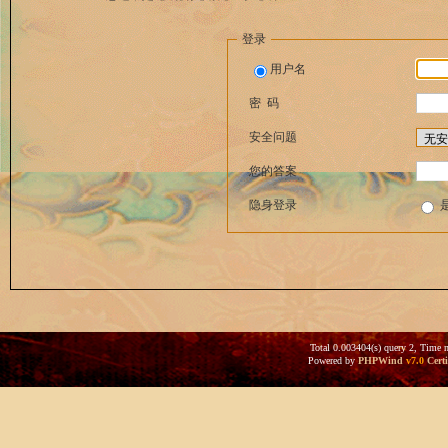
登录
用户名
密 码
安全问题
您的答案
隐身登录
Total 0.003404(s) query 2, Time 
Powered by
PHPWind
v7.0
Certi