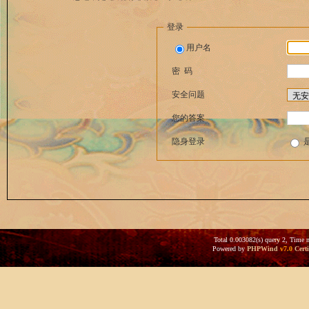
登录
用户名
密 码
安全问题
您的答案
隐身登录
Total 0.003082(s) query 2, Time 
Powered by
PHPWind
v7.0
Certi